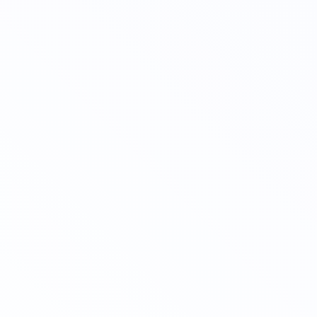
8-800-350-55-75
Личный кабинет
Главная
Профессиональная переподготовка
дистанционно
Повышение квалификации дистанционно
Колледж
🔥 Грант на высшее образование и аспирантуру
Поступающим
Организациям
Контакты
Лицензия и реквизиты