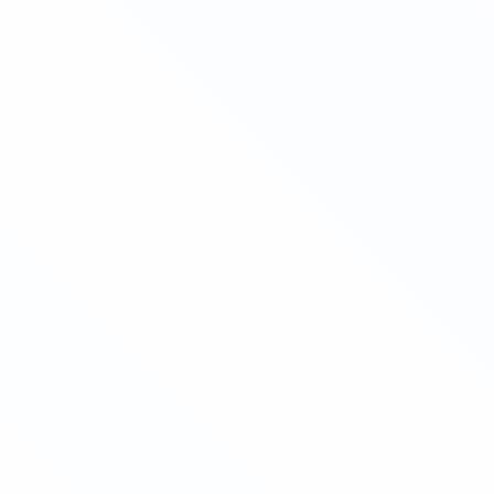
Личный кабинет
Повышение квалификации
Онлайн
Первая медицинская помощь в образовательной
организации: повышение квалификации
Для трудоустройства 📕
Для аттестации 🧰
Для себя ❤️