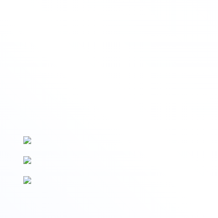
Вносим данные на Госуслуги
Сведения о выдаваемых документах вносятся на Госуслуги и
в реестр Рособрнадзора (ФРДО)
По новым ФГОС
Образовательные программы разработаны в соответствии с
последними изменениями ФГОС