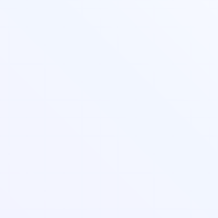
help@pedcampus.ru
8-800-350-55-75
С 08:00 до 20:00 (Пн-ПТ)
С 09:00 до 18:00 (Сб-Вс)
Лицензия и реквизиты
Организациям
Контакты
Оферта
Правила оплаты банковской картой
Порядок заказа и оказания услуг
Соглашение об использовании личного кабинета