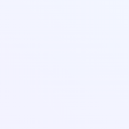
Политика в отношении обработки персональных данных
Согласие на обработку персональных данных
На сайте возможно произвести оплату картами:
© 2026 Автономная некоммерческая организация профессиональная
образовательная организация «Университет Валдай»
© 2026 Автономная некоммерческая организация дополнительного
профессионального образования «Академия Сколково»
© 2026 Автономная некоммерческая организация дополнительного
профессионального образования «Московская академия профессиональных
компетенций»
© 2026 Автономная некоммерческая организация профессиональная
образовательная организация «Университетский колледж БРИКС»