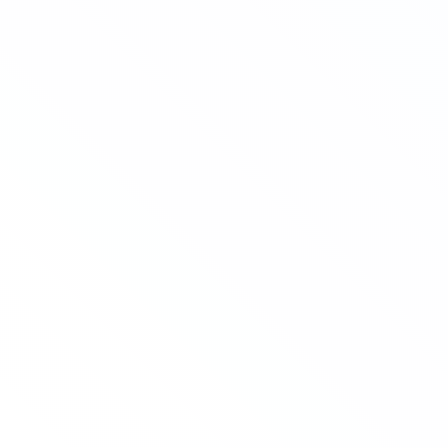
По новым требованиям
Все реализуемые программы соответствуют изменениям
закона "Об образовании в Российской Федерации" с 01.09.25
Разрешение ИНТЦ Валдай
Программы реализуются онлайн на основании разрешения
ИНТЦ Валдай