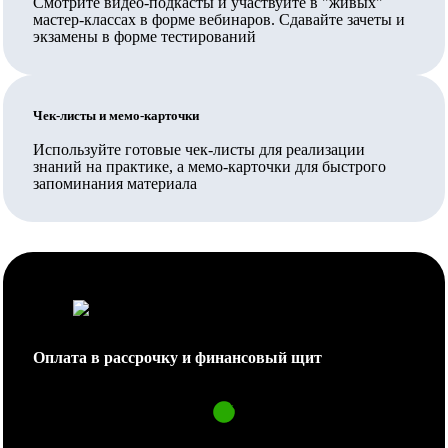
Смотрите видео-подкасты и участвуйте в "живых"
мастер-классах в форме вебинаров. Сдавайте зачеты и
Вносятся ли данные в ФИС ФРДО?
экзамены в форме тестирований
Да, данные о выданных документах вносятся в ФИС
ФРДО Рособрнадзора и на Госуслуги.
Чек-листы и мемо-карточки
Какое количество часов выбрать и в чем отличие
Используйте готовые чек-листы для реализации
программ?
знаний на практике, а мемо-карточки для быстрого
запоминания материала
Программы разного количества часов отличаются
учебным планом: чем больше часов, тем больше
дисциплин.
Выбор объема программы зависит от Вас и Вашего
работодателя.
Если Вы меняете сферу деятельности и планируете
Оплата в рассрочку и финансовый щит
проходить переподготовку не на базе
педагогического образования, рекомендуется объем
часов более 1000.
Если Вы уже имеете опыт работы в образовании, но
Никаких кредитов, подписок и скрытых платежей