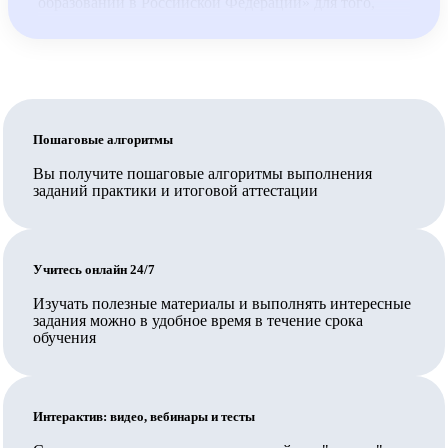
образовании в Российской Федерации» для того,
чтобы выдаваемые документы принимались для
трудоустройства педагогов по общеобразовательным
программам.
Обратите внимание: для трудоустройства педагогом
по общеобразовательным программам недостаточно,
Пошаговые алгоритмы
чтобы организация, выдавшая документ, была на
Вы получите пошаговые алгоритмы выполнения
заданий практики и итоговой аттестации
территории Сколково или ИНТЦ или была их
резидентом, и также недостаточно иметь обычную
лицензию на образовательную деятельность,
Учитесь онлайн 24/7
требуется соответствие организации требованиям ч.
5.2. ст. 47 указанного закона, включая специальное
Изучать полезные материалы и выполнять интересные
задания можно в удобное время в течение срока
разрешение.
обучения
В Педкампусе обучают своих сотрудников
государственные и муниципальные организации,
Ваш работодатель также может заключить прямой
Интерактив: видео, вебинары и тесты
договор на обучение.