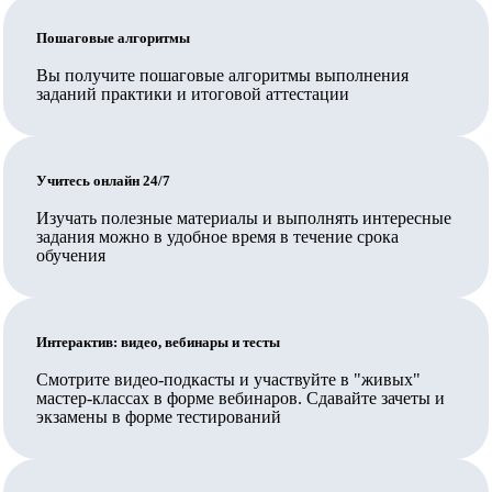
Обратите внимание: для трудоустройства педагогом
по общеобразовательным программам недостаточно,
Пошаговые алгоритмы
чтобы организация, выдавшая документ, была на
Вы получите пошаговые алгоритмы выполнения
заданий практики и итоговой аттестации
территории Сколково или ИНТЦ или была их
резидентом, и также недостаточно иметь обычную
лицензию на образовательную деятельность,
Учитесь онлайн 24/7
требуется соответствие организации требованиям ч.
5.2. ст. 47 указанного закона, включая специальное
Изучать полезные материалы и выполнять интересные
задания можно в удобное время в течение срока
разрешение.
обучения
В Педкампусе обучают своих сотрудников
государственные и муниципальные организации,
Ваш работодатель также может заключить прямой
Интерактив: видео, вебинары и тесты
договор на обучение.
Смотрите видео-подкасты и участвуйте в "живых"
мастер-классах в форме вебинаров. Сдавайте зачеты и
Вносятся ли данные в ФИС ФРДО?
экзамены в форме тестирований
Да, данные о выданных документах вносятся в ФИС
ФРДО Рособрнадзора и на Госуслуги.