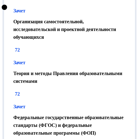
•
бумажном или электронном виде (через личный
Зачет
кабинет налогоплательщика). Размер налогового
вычета зависит от Вашей ставки НДФЛ (минимум -
Организация самостоятельной,
исследовательской и проектной деятельности
13 %).
обучающихся
Как получить документы?
72
Документы можно получить в Москве (5 минут от
Зачет
метро Семеновская, ул. Ткацкая, д. 1) или по почте.
Отправка по России производится бесплатно.
Теория и методы Правления образовательными
системами
72
Зачет
Федеральные государственные образовательные
стандарты (ФГОС) и федеральные
образовательные программы (ФОП)