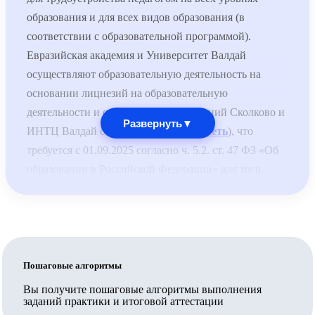
образования и для всех видов образования (в
соответствии с образовательной программой).
Евразийская академия и Университет Валдай
осуществляют образовательную деятельность на
основании лицнезий на образовательную
деятельности и специальных разрешений Сколково и
Развернуть
▼
ИНТЦ Валдай соответственно (
смотреть
), что
требуется с 01.09.2025 согласно ч. 5.2. ст. 47 ФЗ «Об
образовании в Российской Федерации» для того,
чтобы выдаваемые документы принимались для
трудоустройства педагогов по общеобразовательным
программам.
Обратите внимание: для трудоустройства педагогом
по общеобразовательным программам недостаточно,
Пошаговые алгоритмы
чтобы организация, выдавшая документ, была на
Вы получите пошаговые алгоритмы выполнения
заданий практики и итоговой аттестации
территории Сколково или ИНТЦ или была их