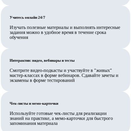
резидентом, и также недостаточно иметь обычную
лицензию на образовательную деятельность,
Учитесь онлайн 24/7
требуется соответствие организации требованиям ч.
5.2. ст. 47 указанного закона, включая специальное
Изучать полезные материалы и выполнять интересные
задания можно в удобное время в течение срока
разрешение.
обучения
В Педкампусе обучают своих сотрудников
государственные и муниципальные организации,
Ваш работодатель также может заключить прямой
Интерактив: видео, вебинары и тесты
договор на обучение.
Смотрите видео-подкасты и участвуйте в "живых"
мастер-классах в форме вебинаров. Сдавайте зачеты и
Вносятся ли данные в ФИС ФРДО?
экзамены в форме тестирований
Да, данные о выданных документах вносятся в ФИС
ФРДО Рособрнадзора и на Госуслуги.
Чек-листы и мемо-карточки
Какое количество часов выбрать и в чем отличие
Используйте готовые чек-листы для реализации
программ?
знаний на практике, а мемо-карточки для быстрого
запоминания материала
Программы разного количества часов отличаются