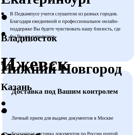
Российской Федерации» дополнительное
•
•
профессиональное образование (переподготовка и
В Педкампусе учатся слушатели из разных городов.
Благодаря ежедневной и профессиональное онлайн-
повышение квалификации) направлено на
•
поддержке Вы будете чувствовать нашу близость, где
обеспечение соответствия квалификации человека
Владивосток
бы Вы ни находились.
меняющимся условиям профессиональной
деятельности.
Ижевск
•
Какая стоимость и сроки обучения?
Нижний Новгород
Они указаны в описании каждой образовательной
программы. Стоимость, указанная на сайте, является
Казань
действительной или актуальной.
Доставка
под
Вашим
контролем
Смотреть стоимость
•
•
•
Возможно ли сократить обучение?
Личный прием для выдачи документов в Москве
Сокращение срока обучения возможно, если в
образовательной программе представлены несколько
Бесплатная доставка документов по России почтой