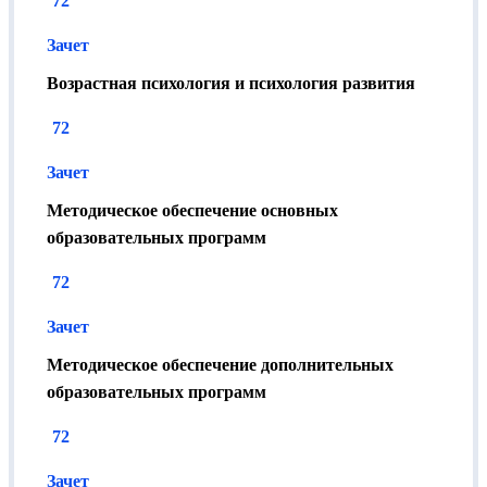
72
метро Семеновская, ул. Ткацкая, д. 1) или по почте.
Зачет
Отправка по России производится бесплатно.
Возрастная психология и психология развития
72
Зачет
Методическое обеспечение основных
образовательных программ
72
Зачет
Методическое обеспечение дополнительных
образовательных программ
72
Зачет