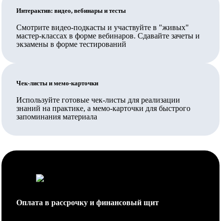
Ваш работодатель также может заключить прямой
Интерактив: видео, вебинары и тесты
договор на обучение.
Смотрите видео-подкасты и участвуйте в "живых"
мастер-классах в форме вебинаров. Сдавайте зачеты и
Вносятся ли данные в ФИС ФРДО?
экзамены в форме тестирований
Да, данные о выданных документах вносятся в ФИС
ФРДО Рособрнадзора и на Госуслуги.
Чек-листы и мемо-карточки
Какое количество часов выбрать и в чем отличие
Используйте готовые чек-листы для реализации
программ?
знаний на практике, а мемо-карточки для быстрого
запоминания материала
Программы разного количества часов отличаются
учебным планом: чем больше часов, тем больше
дисциплин.
Выбор объема программы зависит от Вас и Вашего
работодателя.
Если Вы меняете сферу деятельности и планируете
Оплата в рассрочку и финансовый щит
проходить переподготовку не на базе
педагогического образования, рекомендуется объем