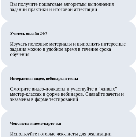
чтобы организация, выдавшая документ, была на
Вы получите пошаговые алгоритмы выполнения
заданий практики и итоговой аттестации
территории Сколково или ИНТЦ или была их
резидентом, и также недостаточно иметь обычную
лицензию на образовательную деятельность,
Учитесь онлайн 24/7
требуется соответствие организации требованиям ч.
5.2. ст. 47 указанного закона, включая специальное
Изучать полезные материалы и выполнять интересные
задания можно в удобное время в течение срока
разрешение.
обучения
В Педкампусе обучают своих сотрудников
государственные и муниципальные организации,
Ваш работодатель также может заключить прямой
Интерактив: видео, вебинары и тесты
договор на обучение.
Смотрите видео-подкасты и участвуйте в "живых"
мастер-классах в форме вебинаров. Сдавайте зачеты и
Вносятся ли данные в ФИС ФРДО?
экзамены в форме тестирований
Да, данные о выданных документах вносятся в ФИС
ФРДО Рособрнадзора и на Госуслуги.
Чек-листы и мемо-карточки
Какое количество часов выбрать и в чем отличие
Используйте готовые чек-листы для реализации
программ?