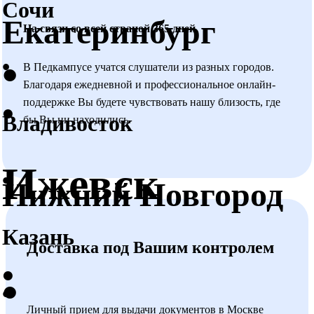
обучение?
Сочи
Екатеринбург
На связи со всей страной 365 дней
Да, возможно. Согласно ст. 76 ФЗ «Об образовании в
Российской Федерации» дополнительное
•
•
профессиональное образование (переподготовка и
В Педкампусе учатся слушатели из разных городов.
Благодаря ежедневной и профессиональное онлайн-
повышение квалификации) направлено на
•
поддержке Вы будете чувствовать нашу близость, где
обеспечение соответствия квалификации человека
Владивосток
бы Вы ни находились.
меняющимся условиям профессиональной
деятельности.
Ижевск
•
Какая стоимость и сроки обучения?
Нижний Новгород
Они указаны в описании каждой образовательной
программы. Стоимость, указанная на сайте, является
Казань
действительной или актуальной.
Доставка
под
Вашим
контролем
Смотреть стоимость
•
•
•
Возможно ли сократить обучение?
Личный прием для выдачи документов в Москве