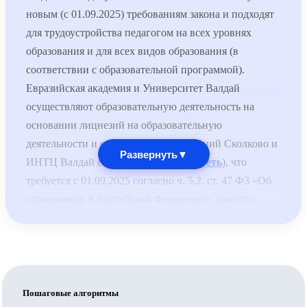
новым (с 01.09.2025) требованиям закона и подходят
для трудоустройства педагогом на всех уровнях
образования и для всех видов образования (в
соответствии с образовательной программой).
Евразийская академия и Университет Валдай
осуществляют образовательную деятельность на
основании лицнезий на образовательную
деятельности и специальных разрешений Сколково и
Развернуть
▼
ИНТЦ Валдай соответственно (
смотреть
), что
требуется с 01.09.2025 согласно ч. 5.2. ст. 47 ФЗ «Об
образовании в Российской Федерации» для того,
чтобы выдаваемые документы принимались для
трудоустройства педагогов по общеобразовательным
программам.
Обратите внимание: для трудоустройства педагогом
по общеобразовательным программам недостаточно,
Пошаговые алгоритмы