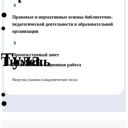
8
•
Документы можно получить в Москве (5 минут от
метро Семеновская, ул. Ткацкая, д. 1) или по почте.
Правовые и нормативные основы библиотечно-
•
Отправка по России производится бесплатно.
педагогической деятельности в образовательной
организации
8
Тула
Промежуточный зачет
Тюмень
Итоговая аттестационная работа
Нагрузка указана в академических часах
•
•