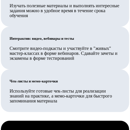
Изучать полезные материалы и выполнять интересные
разрешение.
задания можно в удобное время в течение срока
В Педкампусе обучают своих сотрудников
обучения
государственные и муниципальные организации,
Ваш работодатель также может заключить прямой
Интерактив: видео, вебинары и тесты
договор на обучение.
Смотрите видео-подкасты и участвуйте в "живых"
Вносятся ли данные в ФИС ФРДО?
мастер-классах в форме вебинаров. Сдавайте зачеты и
экзамены в форме тестирований
Да, данные о выданных документах вносятся в ФИС
ФРДО Рособрнадзора и на Госуслуги.
Чек-листы и мемо-карточки
Обучение проходит полностью дистанционно или нужно
приезжать?
Используйте готовые чек-листы для реализации
знаний на практике, а мемо-карточки для быстрого
Обучение организовано полностью дистанционно,
запоминания материала
личное посещение не требуется.
Как проходит аттестация, что нужно сдавать в процессе
обучения?