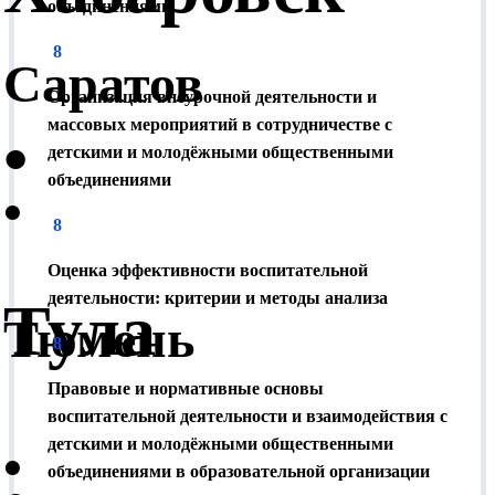
объединениями
вычета зависит от Вашей ставки НДФЛ (минимум -
13 %).
8
Саратов
Как получить документы?
Организация внеурочной деятельности и
массовых мероприятий в сотрудничестве с
•
Документы можно получить в Москве (5 минут от
детскими и молодёжными общественными
метро Семеновская, ул. Ткацкая, д. 1) или по почте.
объединениями
•
Отправка по России производится бесплатно.
8
Оценка эффективности воспитательной
деятельности: критерии и методы анализа
Тула
Тюмень
8
Правовые и нормативные основы
воспитательной деятельности и взаимодействия с
детскими и молодёжными общественными
•
объединениями в образовательной организации