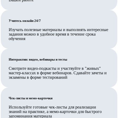
резидентом, и также недостаточно иметь обычную
лицензию на образовательную деятельность,
требуется соответствие организации требованиям ч.
Учитесь онлайн 24/7
5.2. ст. 47 указанного закона, включая специальное
Изучать полезные материалы и выполнять интересные
разрешение.
задания можно в удобное время в течение срока
В Педкампусе обучают своих сотрудников
обучения
государственные и муниципальные организации,
Ваш работодатель также может заключить прямой
Интерактив: видео, вебинары и тесты
договор на обучение.
Смотрите видео-подкасты и участвуйте в "живых"
Вносятся ли данные в ФИС ФРДО?
мастер-классах в форме вебинаров. Сдавайте зачеты и
экзамены в форме тестирований
Да, данные о выданных документах вносятся в ФИС
ФРДО Рособрнадзора и на Госуслуги.
Чек-листы и мемо-карточки
Обучение проходит полностью дистанционно или нужно
приезжать?
Используйте готовые чек-листы для реализации
знаний на практике, а мемо-карточки для быстрого
Обучение организовано полностью дистанционно,
запоминания материала