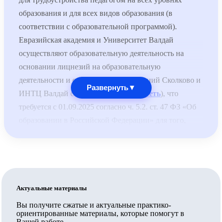
образования и для всех видов образования (в
соответствии с образовательной программой).
Евразийская академия и Университет Валдай
осуществляют образовательную деятельность на
основании лицнезий на образовательную
деятельности и специальных разрешений Сколково и
Развернуть
▼
ИНТЦ Валдай соответственно (
смотреть
), что
требуется с 01.09.2025 согласно ч. 5.2. ст. 47 ФЗ «Об
образовании в Российской Федерации» для того,
чтобы выдаваемые документы принимались для
трудоустройства педагогов по общеобразовательным
программам.
Обратите внимание: для трудоустройства педагогом
по общеобразовательным программам недостаточно,
Актуальные материалы
чтобы организация, выдавшая документ, была на
Вы получите сжатые и актуальные практико-
ориентированные материалы, которые помогут в
территории Сколково или ИНТЦ или была их
Вашей работе