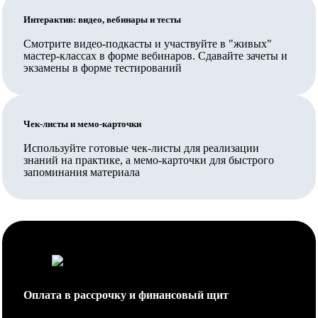
Ваш работодатель также может заключить прямой
Интерактив: видео, вебинары и тесты
договор на обучение.
Смотрите видео-подкасты и участвуйте в "живых"
Вносятся ли данные в ФИС ФРДО?
мастер-классах в форме вебинаров. Сдавайте зачеты и
экзамены в форме тестирований
Да, данные о выданных документах вносятся в ФИС
ФРДО Рособрнадзора и на Госуслуги.
Чек-листы и мемо-карточки
Обучение проходит полностью дистанционно или нужно
приезжать?
Используйте готовые чек-листы для реализации
знаний на практике, а мемо-карточки для быстрого
Обучение организовано полностью дистанционно,
запоминания материала
личное посещение не требуется.
Как проходит аттестация, что нужно сдавать в процессе
обучения?
В процессе обучения сдаются зачеты и/или экзамены
в форме тестирования, ознакомиться с их перечнем
Оплата в рассрочку и финансовый щит
Вы можете в учебном плане. Сдавать их можно в
течение срока освоения дисциплин (периода