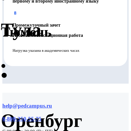
первому и второму иностранному языку
8
Тула
Промежуточный зачет
Тюмень
Итоговая аттестационная работа
Нагрузка указана в академических часах
•
•
help@pedcampus.ru
Оренбург
8-800-350-55-75