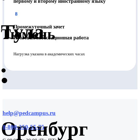
первому и второму иностранному языку
8
Тула
Промежуточный зачет
Тюмень
Итоговая аттестационная работа
Нагрузка указана в академических часах
•
•
help@pedcampus.ru
Оренбург
8-800-350-55-75