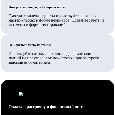
Ваш работодатель также может заключить прямой
Интерактив: видео, вебинары и тесты
договор на обучение.
Смотрите видео-подкасты и участвуйте в "живых"
Вносятся ли данные в ФИС ФРДО?
мастер-классах в форме вебинаров. Сдавайте зачеты и
экзамены в форме тестирований
Да, данные о выданных документах вносятся в ФИС
ФРДО Рособрнадзора и на Госуслуги.
Чек-листы и мемо-карточки
Обучение проходит полностью дистанционно или нужно
приезжать?
Используйте готовые чек-листы для реализации
знаний на практике, а мемо-карточки для быстрого
Обучение организовано полностью дистанционно,
запоминания материала
личное посещение не требуется.
Как проходит аттестация, что нужно сдавать в процессе
обучения?
В процессе обучения сдаются зачеты и/или экзамены
в форме тестирования, ознакомиться с их перечнем
Оплата в рассрочку и финансовый щит
Вы можете в учебном плане. Сдавать их можно в
течение срока освоения дисциплин (периода