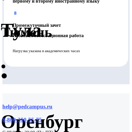
первому и второму иностранному языку
8
Тула
Промежуточный зачет
Тюмень
Итоговая аттестационная работа
Нагрузка указана в академических часах
•
•
help@pedcampus.ru
Оренбург
8-800-350-55-75