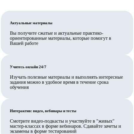
программам.
Обратите внимание: для трудоустройства педагогом
по общеобразовательным программам недостаточно,
Актуальные материалы
чтобы организация, выдавшая документ, была на
Вы получите сжатые и актуальные практико-
ориентированные материалы, которые помогут в
территории Сколково или ИНТЦ или была их
Вашей работе
резидентом, и также недостаточно иметь обычную
лицензию на образовательную деятельность,
требуется соответствие организации требованиям ч.
Учитесь онлайн 24/7
5.2. ст. 47 указанного закона, включая специальное
Изучать полезные материалы и выполнять интересные
разрешение.
задания можно в удобное время в течение срока
В Педкампусе обучают своих сотрудников
обучения
государственные и муниципальные организации,
Ваш работодатель также может заключить прямой
Интерактив: видео, вебинары и тесты
договор на обучение.
Смотрите видео-подкасты и участвуйте в "живых"
Вносятся ли данные в ФИС ФРДО?
мастер-классах в форме вебинаров. Сдавайте зачеты и
экзамены в форме тестирований