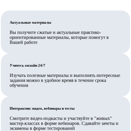
программам.
Обратите внимание: для трудоустройства педагогом
по общеобразовательным программам недостаточно,
Актуальные материалы
чтобы организация, выдавшая документ, была на
Вы получите сжатые и актуальные практико-
ориентированные материалы, которые помогут в
территории Сколково или ИНТЦ или была их
Вашей работе
резидентом, и также недостаточно иметь обычную
лицензию на образовательную деятельность,
требуется соответствие организации требованиям ч.
Учитесь онлайн 24/7
5.2. ст. 47 указанного закона, включая специальное
Изучать полезные материалы и выполнять интересные
разрешение.
задания можно в удобное время в течение срока
В Педкампусе обучают своих сотрудников
обучения
государственные и муниципальные организации,
Ваш работодатель также может заключить прямой
Интерактив: видео, вебинары и тесты
договор на обучение.
Смотрите видео-подкасты и участвуйте в "живых"
Вносятся ли данные в ФИС ФРДО?
мастер-классах в форме вебинаров. Сдавайте зачеты и
экзамены в форме тестирований