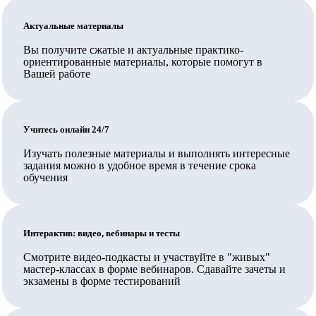
Обратите внимание: для трудоустройства педагогом
по общеобразовательным программам недостаточно,
Актуальные материалы
чтобы организация, выдавшая документ, была на
Вы получите сжатые и актуальные практико-
ориентированные материалы, которые помогут в
территории Сколково или ИНТЦ или была их
Вашей работе
резидентом, и также недостаточно иметь обычную
лицензию на образовательную деятельность,
требуется соответствие организации требованиям ч.
Учитесь онлайн 24/7
5.2. ст. 47 указанного закона, включая специальное
Изучать полезные материалы и выполнять интересные
разрешение.
задания можно в удобное время в течение срока
В Педкампусе обучают своих сотрудников
обучения
государственные и муниципальные организации,
Ваш работодатель также может заключить прямой
Интерактив: видео, вебинары и тесты
договор на обучение.
Смотрите видео-подкасты и участвуйте в "живых"
Вносятся ли данные в ФИС ФРДО?
мастер-классах в форме вебинаров. Сдавайте зачеты и
экзамены в форме тестирований
Да, данные о выданных документах вносятся в ФИС
ФРДО Рособрнадзора и на Госуслуги.