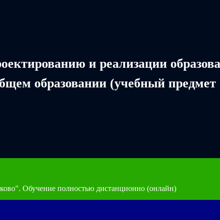
роектированию и реализации образова
бщем образовании (учебный предмет 
ково". Обучение полностью дистанционно (онлайн)