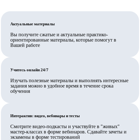
программам.
Обратите внимание: для трудоустройства педагогом
по общеобразовательным программам недостаточно,
Актуальные материалы
чтобы организация, выдавшая документ, была на
Вы получите сжатые и актуальные практико-
ориентированные материалы, которые помогут в
территории Сколково или ИНТЦ или была их
Вашей работе
резидентом, и также недостаточно иметь обычную
лицензию на образовательную деятельность,
требуется соответствие организации требованиям ч.
Учитесь онлайн 24/7
5.2. ст. 47 указанного закона, включая специальное
Изучать полезные материалы и выполнять интересные
разрешение.
задания можно в удобное время в течение срока
В Педкампусе обучают своих сотрудников
обучения
государственные и муниципальные организации,
Ваш работодатель также может заключить прямой
Интерактив: видео, вебинары и тесты
договор на обучение.
Смотрите видео-подкасты и участвуйте в "живых"
Вносятся ли данные в ФИС ФРДО?
мастер-классах в форме вебинаров. Сдавайте зачеты и
экзамены в форме тестирований