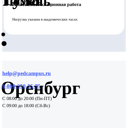
Тюмень
Итоговая аттестационная работа
Нагрузка указана в академических часах
•
•
help@pedcampus.ru
Оренбург
8-800-350-55-75
С 08:00 до 20:00 (Пн-ПТ)
С 09:00 до 18:00 (Сб-Вс)