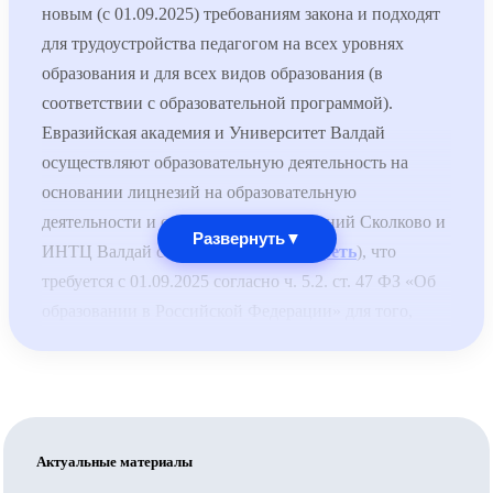
новым (с 01.09.2025) требованиям закона и подходят
для трудоустройства педагогом на всех уровнях
образования и для всех видов образования (в
соответствии с образовательной программой).
Евразийская академия и Университет Валдай
осуществляют образовательную деятельность на
основании лицнезий на образовательную
деятельности и специальных разрешений Сколково и
Развернуть
▼
ИНТЦ Валдай соответственно (
смотреть
), что
требуется с 01.09.2025 согласно ч. 5.2. ст. 47 ФЗ «Об
образовании в Российской Федерации» для того,
чтобы выдаваемые документы принимались для
трудоустройства педагогов по общеобразовательным
программам.
Обратите внимание: для трудоустройства педагогом
по общеобразовательным программам недостаточно,
Актуальные материалы
чтобы организация, выдавшая документ, была на