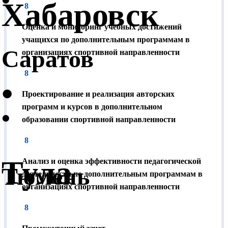
Хабаровск
8
кабинет налогоплательщика). Размер налогового
вычета зависит от Вашей ставки НДФЛ (минимум -
Оценка и мониторинг учебных достижений
13 %).
учащихся по дополнительным программам в
Саратов
организациях спортивной направленности
Как получить документы?
8
•
Документы можно получить в Москве (5 минут от
Проектирование и реализация авторских
метро Семеновская, ул. Ткацкая, д. 1) или по почте.
программ и курсов в дополнительном
•
Отправка по России производится бесплатно.
образовании спортивной направленности
8
Тула
Анализ и оценка эффективности педагогической
Тюмень
деятельности по дополнительным программам в
организациях спортивной направленности
8