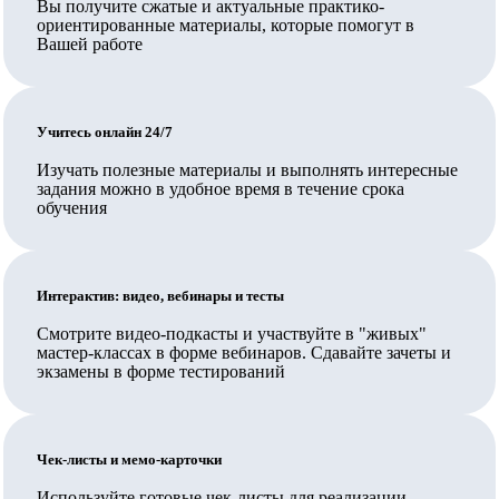
Вы получите сжатые и актуальные практико-
ориентированные материалы, которые помогут в
территории Сколково или ИНТЦ или была их
Вашей работе
резидентом, и также недостаточно иметь обычную
лицензию на образовательную деятельность,
требуется соответствие организации требованиям ч.
Учитесь онлайн 24/7
5.2. ст. 47 указанного закона, включая специальное
Изучать полезные материалы и выполнять интересные
разрешение.
задания можно в удобное время в течение срока
В Педкампусе обучают своих сотрудников
обучения
государственные и муниципальные организации,
Ваш работодатель также может заключить прямой
Интерактив: видео, вебинары и тесты
договор на обучение.
Смотрите видео-подкасты и участвуйте в "живых"
Вносятся ли данные в ФИС ФРДО?
мастер-классах в форме вебинаров. Сдавайте зачеты и
экзамены в форме тестирований
Да, данные о выданных документах вносятся в ФИС
ФРДО Рособрнадзора и на Госуслуги.
Чек-листы и мемо-карточки
Обучение проходит полностью дистанционно или нужно
приезжать?
Используйте готовые чек-листы для реализации