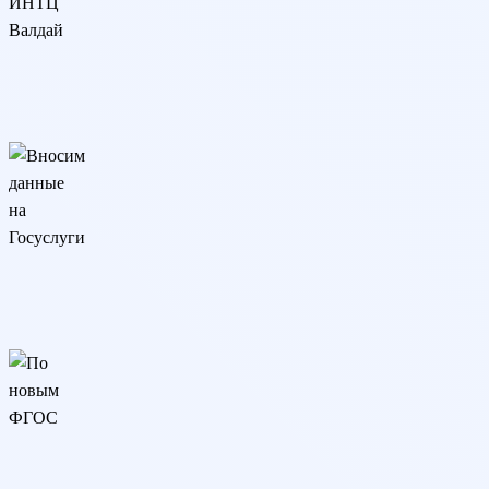
Разрешение ИНТЦ Валдай
Программа реализуется онлайн на основании разрешения
ИНТЦ Валдай
Вносим данные на Госуслуги
Сведения о дипломе вносятся на Госуслуги и в реестр
Рособрнадзора (ФРДО)
По новым ФГОС
Образовательная программа разработана в соответствии с