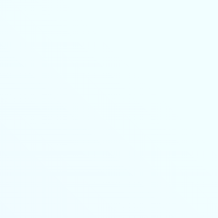
8-800-350-55-75
Личный кабинет
Главная
Профессиональная переподготовка
дистанционно
Повышение квалификации дистанционно
Колледж
🔥 Грант на высшее образование и аспирантуру
Поступающим
Организациям
Контакты
Лицензия и реквизиты