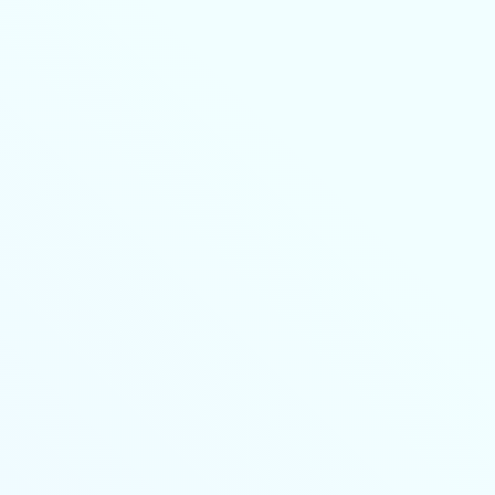
8-800-350-55-75
Личный кабинет
Главная
Профессиональная переподготовка
дистанционно
Повышение квалификации дистанционно
Колледж
🔥 Грант на высшее образование и аспирантуру
Поступающим
Организациям
Контакты
Лицензия и реквизиты