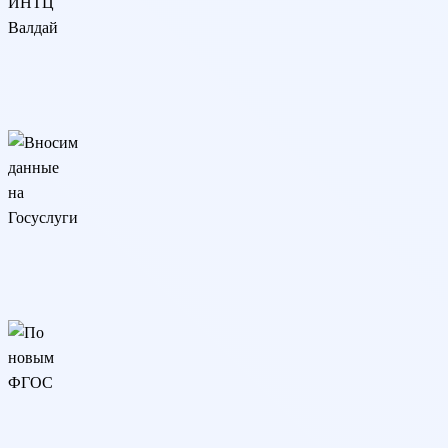
Разрешение ИНТЦ Валдай
Программа реализуется онлайн на основании разрешения
ИНТЦ Валдай
Вносим данные на Госуслуги
Сведения о дипломе вносятся на Госуслуги и в реестр
Рособрнадзора (ФРДО)
По новым ФГОС
Образовательная программа разработана в соответствии с