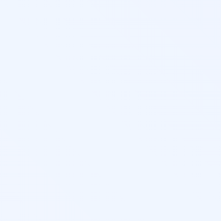
(англи
в