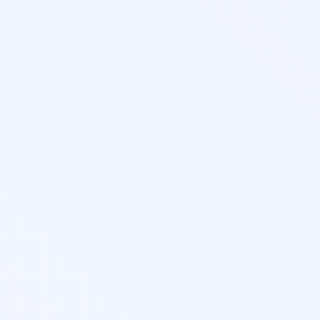
разова
зациях,