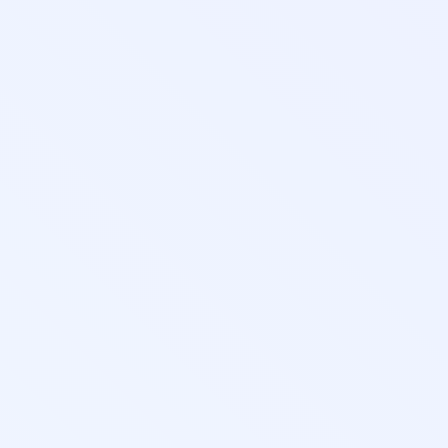
авание
анного