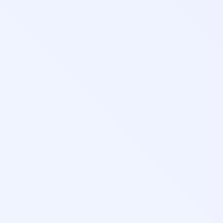
Педаго
образо