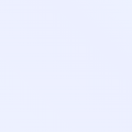
8-800-350-55-75
Личный кабинет
Главная
Профессиональная переподготовка дистанционн
Повышение квалификации дистанционно
Колледж
🔥 Грант на высшее образование и аспирантуру
Поступающим
Организациям
Контакты
Лицензия и реквизиты
Личный кабинет