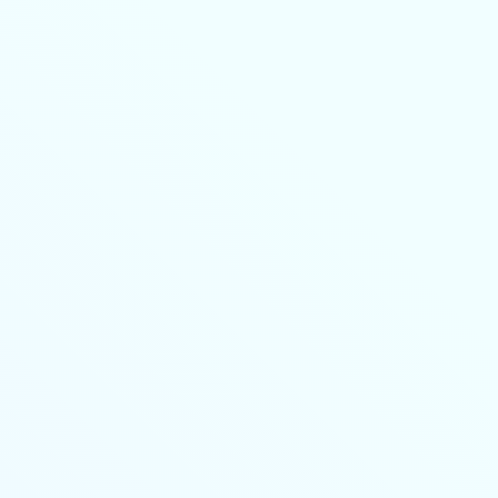
8-800-350-55-75
Личный кабинет
Главная
Профессиональная переподготовка
дистанционно
Повышение квалификации дистанционно
Колледж
🔥 Грант на высшее образование и аспирантуру
Поступающим
Организациям
Контакты
Лицензия и реквизиты