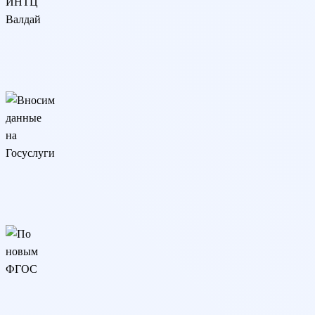
Разрешение ИНТЦ Валдай
Программа реализуется онлайн на основании разрешения
ИНТЦ Валдай
Вносим данные на Госуслуги
Сведения о дипломе вносятся на Госуслуги и в реестр
Рособрнадзора (ФРДО)
По новым ФГОС
Образовательная программа разработана в соответствии с