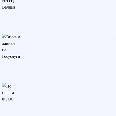
Разрешение ИНТЦ Валдай
Программа реализуется онлайн на основании разрешения
ИНТЦ Валдай
Вносим данные на Госуслуги
Сведения о дипломе вносятся на Госуслуги и в реестр
Рособрнадзора (ФРДО)
По новым ФГОС
Образовательная программа разработана в соответствии с