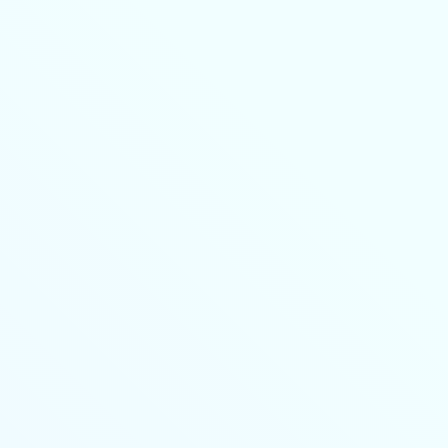
8-800-350-55-75
Личный кабинет
Главная
Профессиональная переподготовка
дистанционно
Повышение квалификации дистанционно
Колледж
🔥 Грант на высшее образование и аспирантуру
Поступающим
Организациям
Контакты
Лицензия и реквизиты