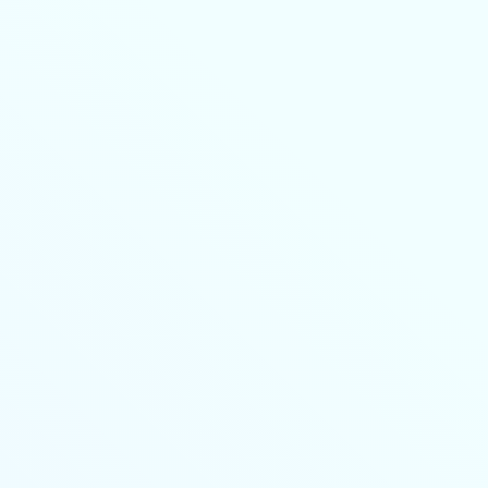
8-800-350-55-75
Личный кабинет
Главная
Профессиональная переподготовка
дистанционно
Повышение квалификации дистанционно
Колледж
🔥 Грант на высшее образование и аспирантуру
Поступающим
Организациям
Контакты
Лицензия и реквизиты