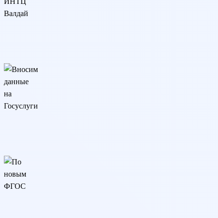
Разрешение ИНТЦ Валдай
Программа реализуется онлайн на основании разрешения
ИНТЦ Валдай
Вносим данные на Госуслуги
Сведения о дипломе вносятся на Госуслуги и в реестр
Рособрнадзора (ФРДО)
По новым ФГОС
Образовательная программа разработана в соответствии с