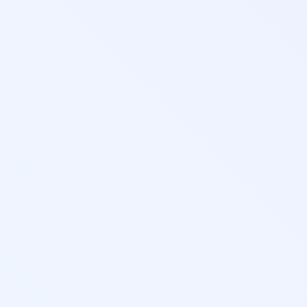
затор
ленная