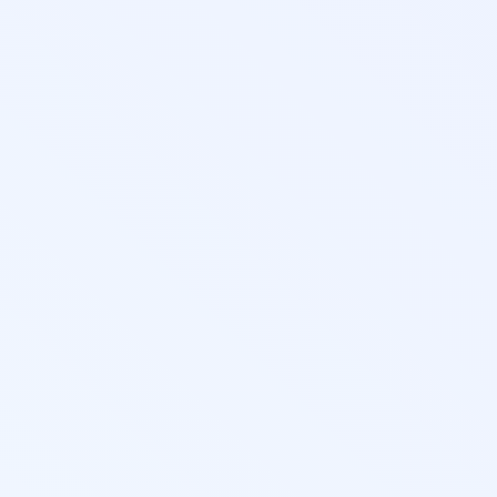
органи
(углуб