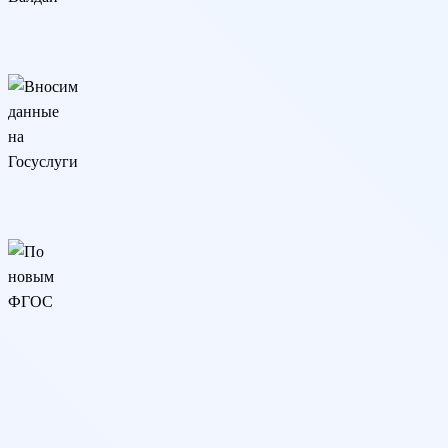
Разрешение ИНТЦ Валдай
Программа реализуется онлайн на основании разрешения ИНТ
Вносим данные на Госуслуги
Сведения о дипломе вносятся на Госуслуги и в реестр Рособрн
По новым ФГОС
Образовательная программа разработана в соответствии с по
Трудоемкость
648 ак.ч.