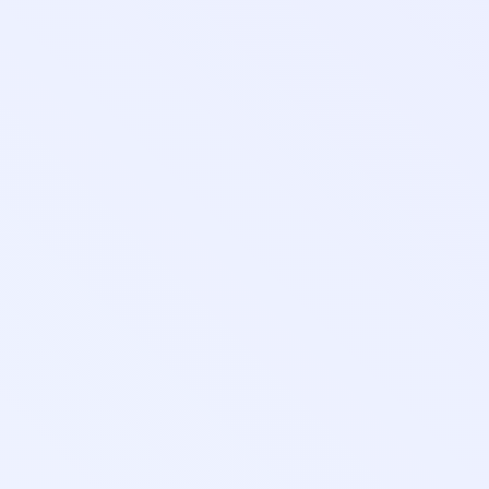
е
едагог-