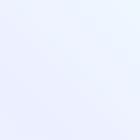
help@pedcampus.ru
8-800-350-55-75
Личный кабинет
Повышение квалификации
Переподготовка
Колледж
🔥 Грант на высшее образование и аспирантуру