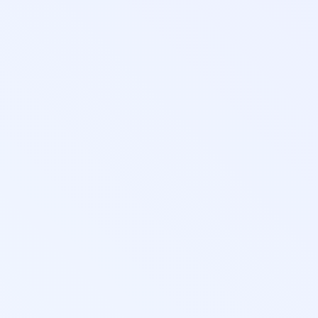
Педаго
образо