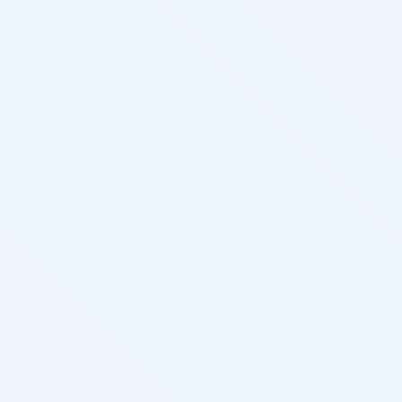
Ц Валдай
адзора (ФРДО)
следними изменениями ФГОС