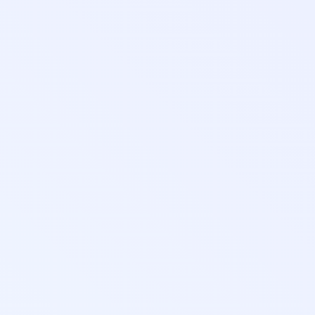
гическо
вание: п