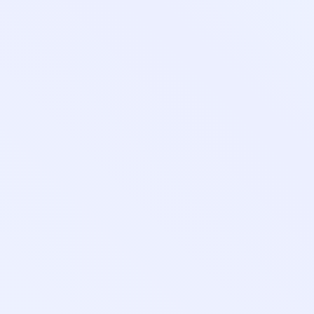
8-800-350-55-75
Личный кабинет
Главная
Профессиональная переподготовка дистанционн
Повышение квалификации дистанционно
Колледж
🔥 Грант на высшее образование и аспирантуру
Поступающим
Организациям
Контакты
Лицензия и реквизиты
Личный кабинет