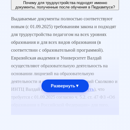
Почему для трудоустройства подходят именно
документы, полученные после обучения в Педкампусе?
Выдаваемые документы полностью соответствуют
новым (с 01.09.2025) требованиям закона и подходят
для трудоустройства педагогом на всех уровнях
образования и для всех видов образования (в
соответствии с образовательной программой).
Евразийская академия и Университет Валдай
осуществляют образовательную деятельность на
основании лицнезий на образовательную
деятельности и специальных разрешений Сколково и
Развернуть
▼
ИНТЦ Валдай соответственно (
смотреть
), что
требуется с 01.09.2025 согласно ч. 5.2. ст. 47 ФЗ «Об
образовании в Российской Федерации» для того,
чтобы выдаваемые документы принимались для
трудоустройства педагогов по общеобразовательным
программам.