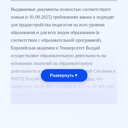
Выдаваемые документы полностью соответствуют
новым (с 01.09.2025) требованиям закона и подходят
для трудоустройства педагогом на всех уровнях
образования и для всех видов образования (в
соответствии с образовательной программой).
Евразийская академия и Университет Валдай
осуществляют образовательную деятельность на
основании лицнезий на образовательную
деятельности и специальных разрешений Сколково и
Развернуть
▼
ИНТЦ Валдай соответственно (
смотреть
), что
требуется с 01.09.2025 согласно ч. 5.2. ст. 47 ФЗ «Об
образовании в Российской Федерации» для того,
чтобы выдаваемые документы принимались для
трудоустройства педагогов по общеобразовательным
программам.
Обратите внимание: для трудоустройства педагогом