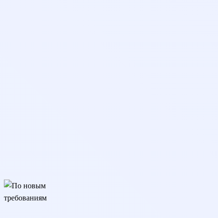
По новым требованиям