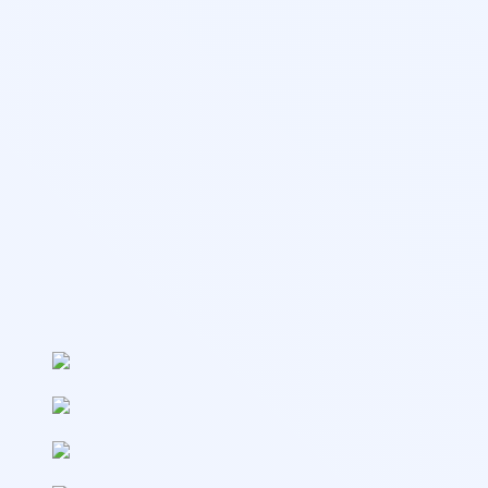
Выдаваемые документы
Диплом выдается в соответствии с государственными
требованиями и вносится в реестр Рособрнадзора и на
Госуслуги