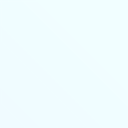
8-800-350-55-75
Личный кабинет
Главная
Профессиональная переподготовка
дистанционно
Повышение квалификации дистанционно
Колледж
🔥 Грант на высшее образование и аспирантуру
Поступающим
Организациям
Контакты
Лицензия и реквизиты