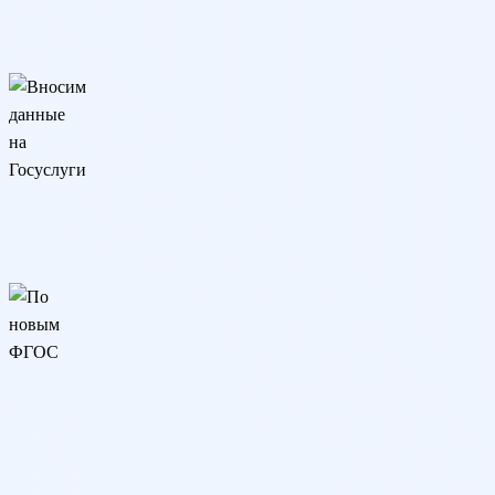
Программа реализуется онлайн на основании разрешения
ИНТЦ Валдай
Вносим данные на Госуслуги
Сведения о дипломе вносятся на Госуслуги и в реестр
Рособрнадзора (ФРДО)
По новым ФГОС
Образовательная программа разработана в соответствии с
последними изменениями ФГОС