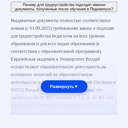
Почему для трудоустройства подходят именно
документы, полученные после обучения в Педкампусе?
Выдаваемые документы полностью соответствуют
новым (с 01.09.2025) требованиям закона и подходят
для трудоустройства педагогом на всех уровнях
образования и для всех видов образования (в
соответствии с образовательной программой).
Евразийская академия и Университет Валдай
осуществляют образовательную деятельность на
основании лицнезий на образовательную
деятельности и специальных разрешений Сколково и
Развернуть
▼
ИНТЦ Валдай соответственно (
смотреть
), что
требуется с 01.09.2025 согласно ч. 5.2. ст. 47 ФЗ «Об
образовании в Российской Федерации» для того,
чтобы выдаваемые документы принимались для
трудоустройства педагогов по общеобразовательным