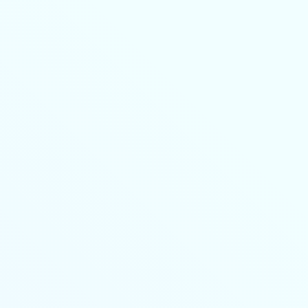
8-800-350-55-75
Личный кабинет
Главная
Профессиональная переподготовка
дистанционно
Повышение квалификации дистанционно
Колледж
🔥 Грант на высшее образование и аспирантуру
Поступающим
Организациям
Контакты
Лицензия и реквизиты