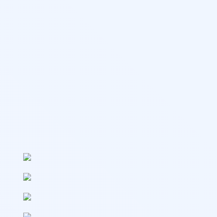
Выдаваемые документы
Диплом выдается в соответствии с государственными
требованиями и вносится в реестр Рособрнадзора и на
Госуслуги