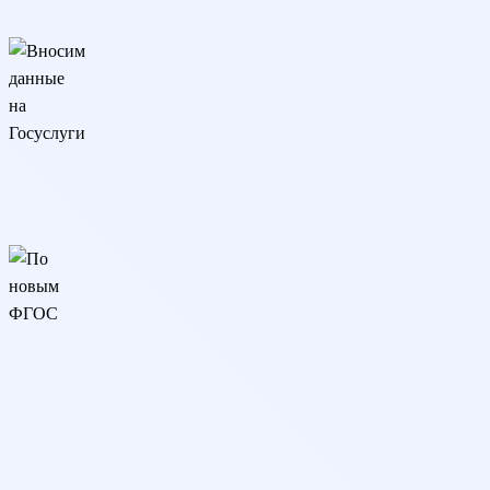
ИНТЦ Валдай
Вносим данные на Госуслуги
Сведения о дипломе вносятся на Госуслуги и в реестр
Рособрнадзора (ФРДО)
По новым ФГОС
Образовательная программа разработана в соответствии с
последними изменениями ФГОС
Трудоемкость