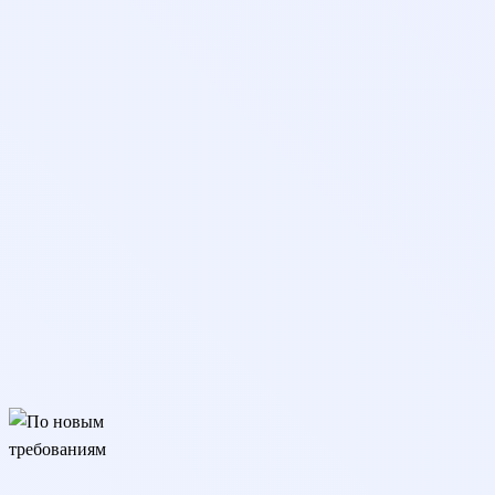
По новым требованиям