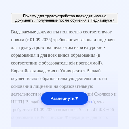
Почему для трудоустройства подходят именно
документы, полученные после обучения в Педкампусе?
Выдаваемые документы полностью соответствуют
новым (с 01.09.2025) требованиям закона и подходят
для трудоустройства педагогом на всех уровнях
образования и для всех видов образования (в
соответствии с образовательной программой).
Евразийская академия и Университет Валдай
осуществляют образовательную деятельность на
основании лицнезий на образовательную
деятельности и специальных разрешений Сколково и
Развернуть
▼
ИНТЦ Валдай соответственно (
смотреть
), что
требуется с 01.09.2025 согласно ч. 5.2. ст. 47 ФЗ «Об
образовании в Российской Федерации» для того,
чтобы выдаваемые документы принимались для