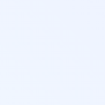
атике 
ях реал