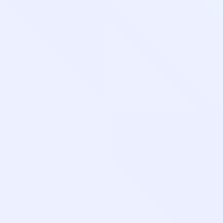
8-800-350-55-75
Личный кабинет
Главная
Профессиональная переподготовка дистанционн
Повышение квалификации дистанционно
Колледж
🔥 Грант на высшее образование и аспирантуру
Поступающим
Организациям
Контакты
Лицензия и реквизиты
Личный кабинет