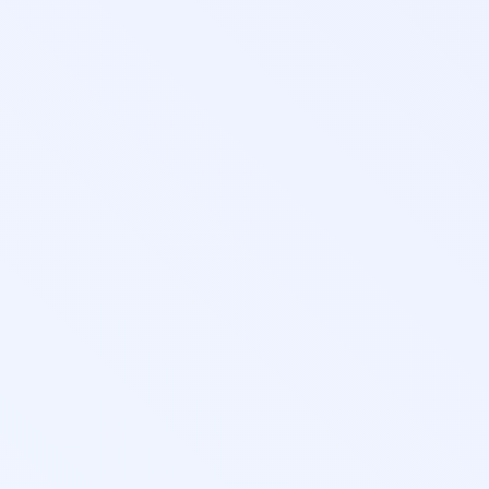
в
изации