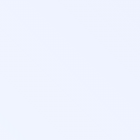
огии в
ии