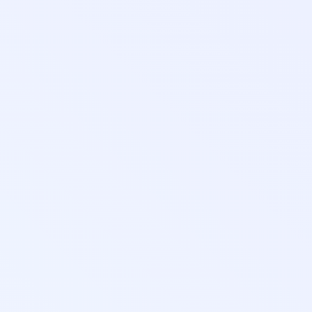
рские
ватель