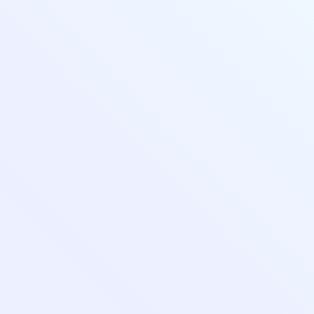
help@pedcampus.ru
8-800-350-55-75
Личный кабинет
Повышение квалификации
Переподготовка
Колледж
🔥 Грант на высшее образование и аспирантуру