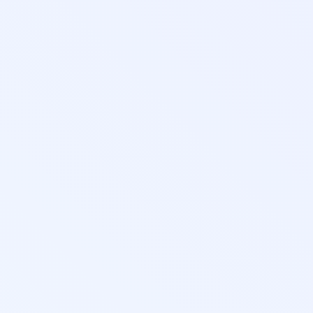
Новато
образо