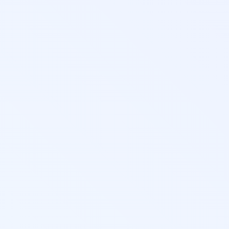
технол
обучен