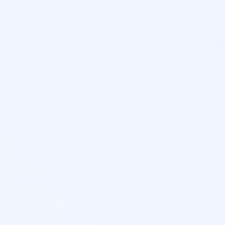
информ
услови