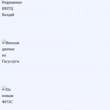
Разрешение ИНТЦ Валдай
Программа реализуется онлайн на основании разрешения
ИНТЦ Валдай
Вносим данные на Госуслуги
Сведения об удостоверении вносятся на Госуслуги и в реестр
Рособрнадзора (ФРДО)
По новым ФГОС