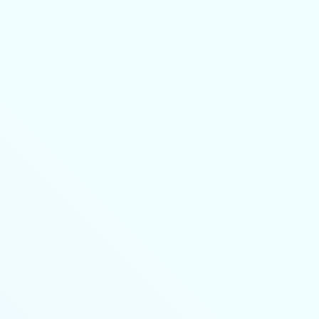
8-800-350-55-75
Личный кабинет
Главная
Профессиональная переподготовка
дистанционно
Повышение квалификации дистанционно
Колледж
🔥 Грант на высшее образование и аспирантуру
Поступающим
Организациям
Контакты
Лицензия и реквизиты