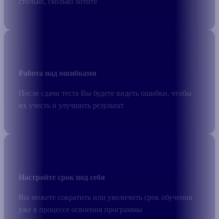
столько, сколько хотите
Работа над ошибками
После сдачи теста Вы будете видеть ошибки, чтобы
их учесть и улучшить результат
Настройте срок под себя
Вы можете сократить или увеличить срок обучения
уже в процессе освоения программы