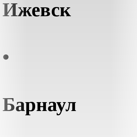
Ижевск
•
Барнаул