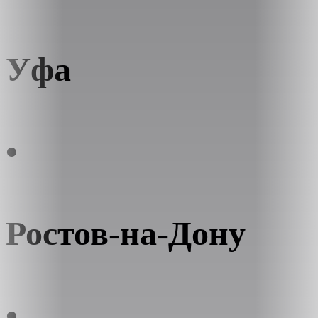
Уфа
•
Ростов-на-Дону
•