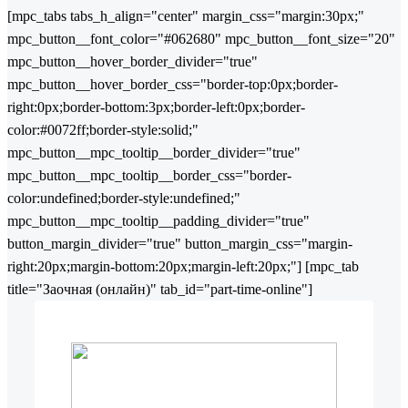
[mpc_tabs tabs_h_align="center" margin_css="margin:30px;"
mpc_button__font_color="#062680" mpc_button__font_size="20"
mpc_button__hover_border_divider="true"
mpc_button__hover_border_css="border-top:0px;border-
right:0px;border-bottom:3px;border-left:0px;border-
color:#0072ff;border-style:solid;"
mpc_button__mpc_tooltip__border_divider="true"
mpc_button__mpc_tooltip__border_css="border-
color:undefined;border-style:undefined;"
mpc_button__mpc_tooltip__padding_divider="true"
button_margin_divider="true" button_margin_css="margin-
right:20px;margin-bottom:20px;margin-left:20px;"] [mpc_tab
title="Заочная (онлайн)" tab_id="part-time-online"]