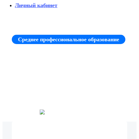
Личный кабинет
Среднее профессиональное образование
Коррекционная педагогика в
начальном образовании
Прием на базе 9 и 11 классов,
профессионального образования