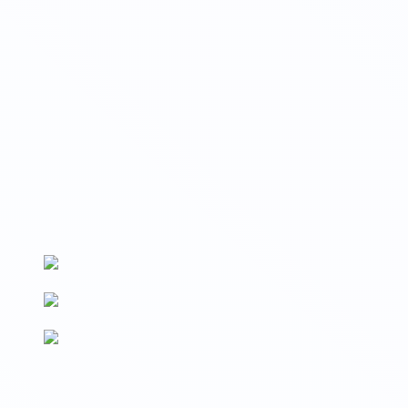
Вносим данные на Госуслуги
Сведения о выдаваемых документах вносятся на Госуслуги и
в реестр Рособрнадзора (ФРДО)
По новым ФГОС
Образовательные программы разработаны в соответствии с
последними изменениями ФГОС