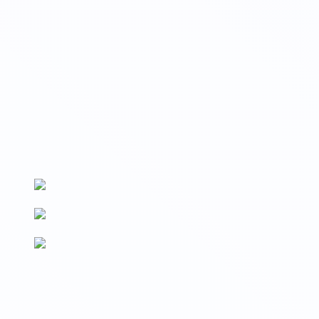
Вносим данные на Госуслуги
Сведения о выдаваемых документах вносятся на Госуслуги и
в реестр Рособрнадзора (ФРДО)
По новым ФГОС
Образовательные программы разработаны в соответствии с
последними изменениями ФГОС