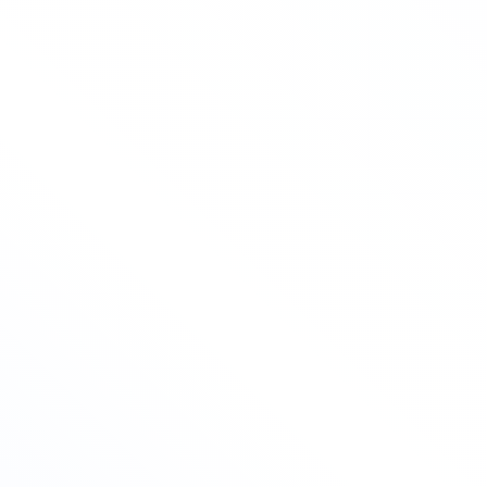
ТЦ Валдай
 реестр Рособрнадзора (ФРДО)