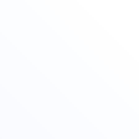
Разрешение ИНТЦ Валдай
Программы реализуются онлайн на основании разрешения ИН
Вносим данные на Госуслуги
Сведения о выдаваемых документах вносятся на Госуслуги и в
По новым ФГОС