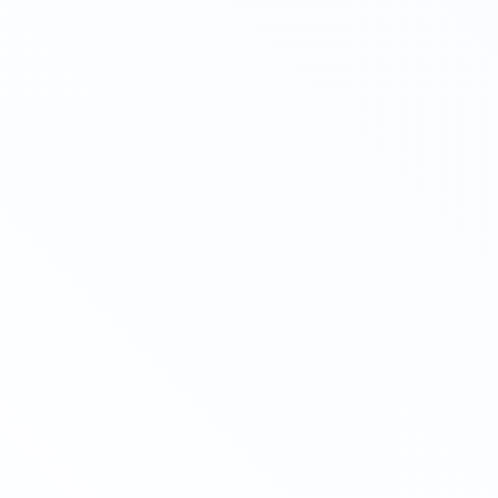
help@pedcampus.ru
8-800-350-55-75
Личный кабинет
Повышение квалификации
Переподготовка
Колледж
🔥 Грант на высшее образование и аспирантуру