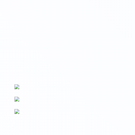
Вносим данные на Госуслуги
Сведения о выдаваемых документах вносятся на Госуслуги и
в реестр Рособрнадзора (ФРДО)
По новым ФГОС
Образовательные программы разработаны в соответствии с
последними изменениями ФГОС