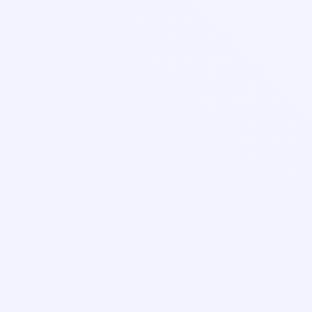
Лицензия и реквизиты
Организациям
Контакты
Оферта
Правила оплаты банковской картой
Порядок заказа и оказания услуг
Соглашение об использовании личного кабинета
Политика в отношении обработки персональных данных
Согласие на обработку персональных данных
На сайте возможно произвести оплату картами: