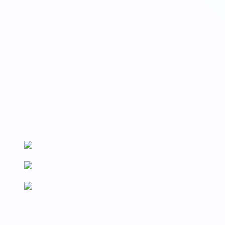
Вносим данные на Госуслуги
Сведения о выдаваемых документах вносятся на Госуслуги и
в реестр Рособрнадзора (ФРДО)
По новым ФГОС
Образовательные программы разработаны в соответствии с
последними изменениями ФГОС