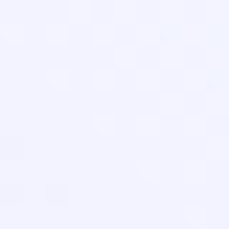
help@pedcampus.ru
8-800-350-55-75
С 08:00 до 20:00 (Пн-ПТ)
С 09:00 до 18:00 (Сб-Вс)
Лицензия и реквизиты
Организациям
Контакты
Оферта
Правила оплаты банковской картой
Порядок заказа и оказания услуг
Соглашение об использовании личного кабинета