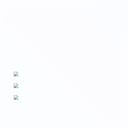
Вносим данные на Госуслуги
Сведения о выдаваемых документах вносятся на Госуслуги и
в реестр Рособрнадзора (ФРДО)
По новым ФГОС
Образовательные программы разработаны в соответствии с
последними изменениями ФГОС