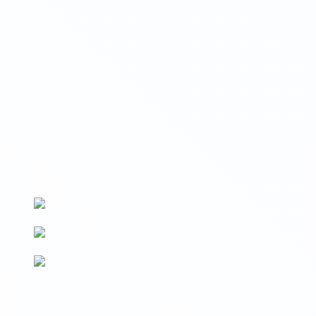
Вносим данные на Госуслуги
Сведения о выдаваемых документах вносятся на Госуслуги и
в реестр Рособрнадзора (ФРДО)
По новым ФГОС
Образовательные программы разработаны в соответствии с
последними изменениями ФГОС