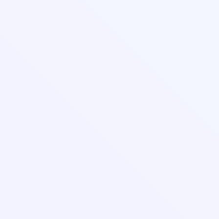
help@pedcampus.ru
8-800-350-55-75
С 08:00 до 20:00 (Пн-ПТ)
С 09:00 до 18:00 (Сб-Вс)
Лицензия и реквизиты
Организациям
Контакты
Оферта
Правила оплаты банковской картой
Порядок заказа и оказания услуг
Соглашение об использовании личного кабинета
Политика в отношении обработки персональных данных