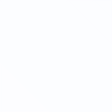
Личный кабинет
Повышение квалификации
Онлайн
Советник директора по воспитанию: повышение
квалификации
Для трудоустройства 📕
Для аттестации 🧰
Для себя ❤️