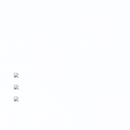
Вносим данные на Госуслуги
Сведения о выдаваемых документах вносятся на Госуслуги и
в реестр Рособрнадзора (ФРДО)
По новым ФГОС
Образовательные программы разработаны в соответствии с
последними изменениями ФГОС