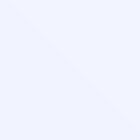
С 09:00 до 18:00 (Сб-Вс)
Лицензия и реквизиты
Организациям
Контакты
Оферта
Правила оплаты банковской картой
Порядок заказа и оказания услуг
Соглашение об использовании личного кабинета
Политика в отношении обработки персональных данных
Согласие на обработку персональных данных
На сайте возможно произвести оплату картами: