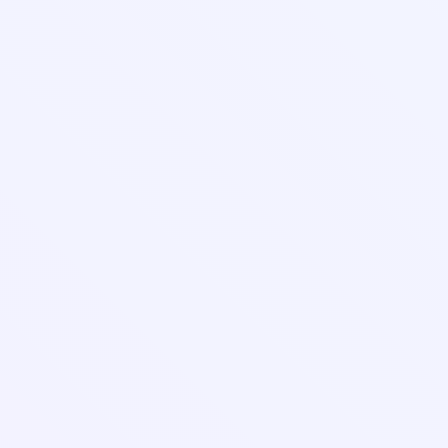
Лицензия и реквизиты
Организациям
Контакты
Оферта
Правила оплаты банковской картой
Порядок заказа и оказания услуг
Соглашение об использовании личного кабинета
Политика в отношении обработки персональных данных
Согласие на обработку персональных данных
На сайте возможно произвести оплату картами: