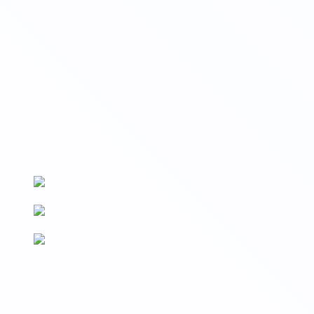
Вносим данные на Госуслуги
Сведения о выдаваемых документах вносятся на Госуслуги и
в реестр Рособрнадзора (ФРДО)
По новым ФГОС
Образовательные программы разработаны в соответствии с
последними изменениями ФГОС