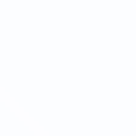
Личный кабинет
Повышение квалификации
Онлайн
Тифлопедагог: повышение квалификации
Для трудоустройства 📕
Для аттестации 🧰
Для себя ❤️