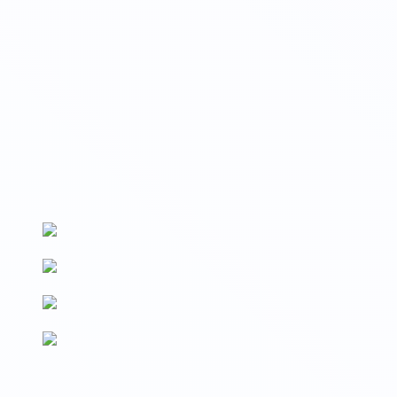
Вносим данные на Госуслуги
Сведения о выдаваемых документах вносятся на Госуслуги и
в реестр Рособрнадзора (ФРДО)
По новым ФГОС
Образовательные программы разработаны в соответствии с
последними изменениями ФГОС