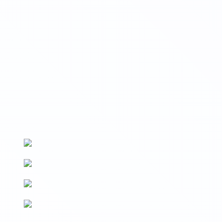
Вносим данные на Госуслуги
Сведения о выдаваемых документах вносятся на Госуслуги и
в реестр Рособрнадзора (ФРДО)
По новым ФГОС
Образовательные программы разработаны в соответствии с
последними изменениями ФГОС