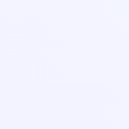
С 08:00 до 20:00 (Пн-ПТ)
С 09:00 до 18:00 (Сб-Вс)
Лицензия и реквизиты
Организациям
Контакты
Оферта
Правила оплаты банковской картой
Порядок заказа и оказания услуг
Соглашение об использовании личного кабинета
Политика в отношении обработки персональных данных
Согласие на обработку персональных данных
На сайте возможно произвести оплату картами: