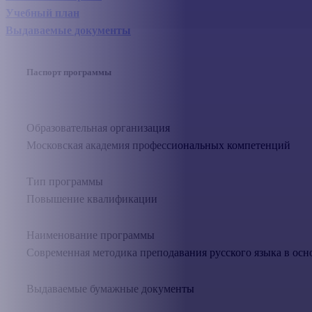
Учебный план
Выдаваемые документы
Паспорт программы
Образовательная организация
Московская академия профессиональных компетенций
Тип программы
Повышение квалификации
Наименование программы
Современная методика преподавания русского языка в осн
Выдаваемые бумажные документы