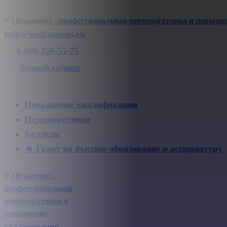
help@pedcampus.ru
8-800-350-55-75
Личный кабинет
Повышение квалификации
Переподготовка
Колледж
🔥 Грант на высшее образование и аспирантуру