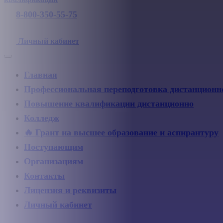
8-800-350-55-75
Личный кабинет
Главная
Профессиональная переподготовка дистанционн
Повышение квалификации дистанционно
Колледж
🔥 Грант на высшее образование и аспирантуру
Поступающим
Организациям
Контакты
Лицензия и реквизиты
Личный кабинет