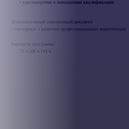
• удостоверение о повышении квалификации
Дополнительный электронный документ
• сертификат о развитии профессиональных компетенций
Варианты программы
72 ч.
108 ч.
144 ч.