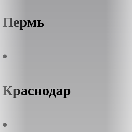
Пермь
•
Краснодар
•