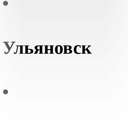
•
Ульяновск
•