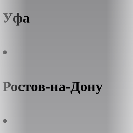
Уфа
•
Ростов-на-Дону
•