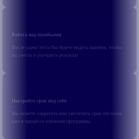
Работа над ошибками
После сдачи теста Вы будете видеть ошибки, чтобы
их учесть и улучшить результат
Настройте срок под себя
Вы можете сократить или увеличить срок обучения
уже в процессе освоения программы