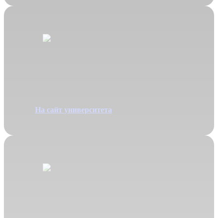
Менеджмент
Специальность 38.03.02
На сайт университета
Государственное
и
муниципальное
управление
Специальность 38.03.04