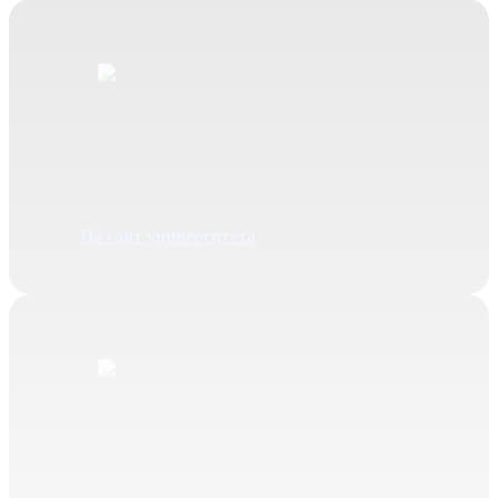
Педагогическое
образование
Специальность 44.03.01
На сайт университета
Психолого-педагогическое
образование
Специальность 42.03.01