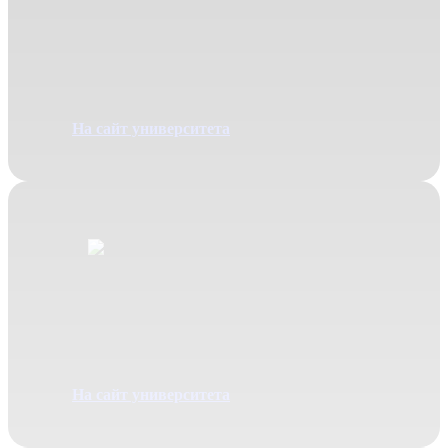
Реклама
и
связи
с
общественностью
Специальность 42.03.01
На сайт университета
Журналистика
Специальность 42.03.02
На сайт университета