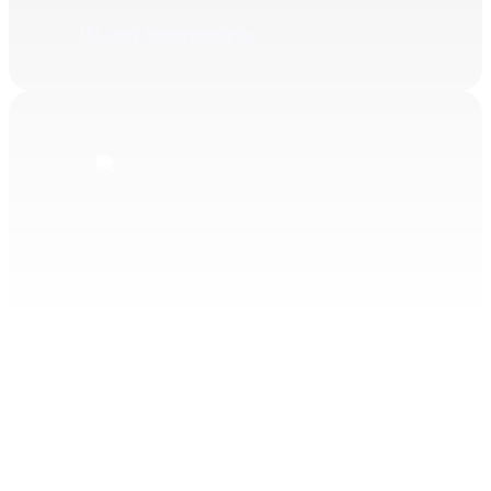
На сайт университета
Специальное
(дефектологическое)
образование
Специальность 42.03.02
На сайт университета