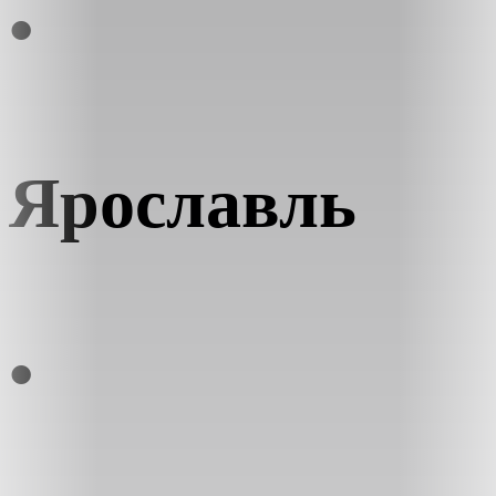
•
Ярославль
•